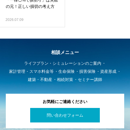
「一律◯%で損切り」は失敗
の元！正しい損切の考え方
2026.07.09
相談メニュー
ライフプラン・シミュレーションのご案内
家計管理・スマホ料金等
生命保険
損害保険
資産形成
建築・不動産
相続対策
セミナー講師
お気軽にご連絡ください
問い合わせフォーム