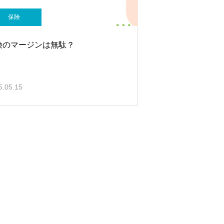
保険
険のマージンは無駄？
5.05.15