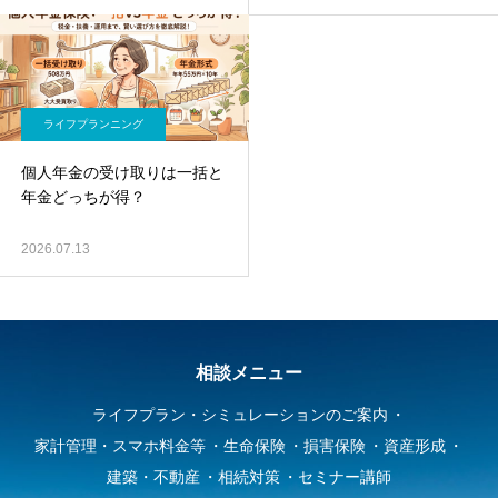
ライフプランニング
個人年金の受け取りは一括と
年金どっちが得？
2026.07.13
相談メニュー
ライフプラン・シミュレーションのご案内
家計管理・スマホ料金等
生命保険
損害保険
資産形成
建築・不動産
相続対策
セミナー講師